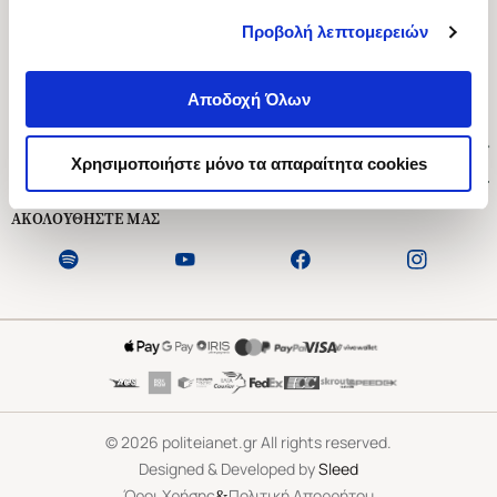
Προβολή λεπτομερειών
Ασκληπιού 1-3, Αθήνα 106 79
Δευτέρα - Παρασκευή 09:00-21:00
Αποδοχή Όλων
Σάββατο 09:00-18:00
Χρήσιμοι Σύνδεσμοι
Χρησιμοποιήστε μόνο τα απαραίτητα cookies
Εξυπηρέτηση Πελατών
ΑΚΟΛΟΥΘΗΣΤΕ ΜΑΣ
©
2026
politeianet.gr All rights reserved.
Designed & Developed by
Sleed
&
Όροι Χρήσης
Πολιτική Απορρήτου