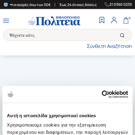
|
|
21 0360 0235
λάδα για αγορές άνω των 30€
Έως 24 άτοκες δόσεις
Δωρεάν Μετ
0
Σύνθετη Αναζήτηση
Αυτή η ιστοσελίδα χρησιμοποιεί cookies
Χρησιμοποιούμε cookies για την εξατομίκευση
περιεχομένου και διαφημίσεων, την παροχή λειτουργιών