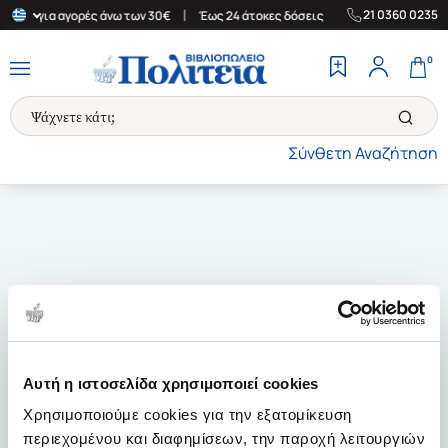
|
|
21 0360 0235
λάδα για αγορές άνω των 30€
Έως 24 άτοκες δόσεις
Δωρεάν Μετ
0
Σύνθετη Αναζήτηση
Αυτή η ιστοσελίδα χρησιμοποιεί cookies
Χρησιμοποιούμε cookies για την εξατομίκευση
περιεχομένου και διαφημίσεων, την παροχή λειτουργιών