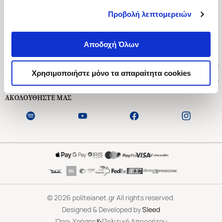
Προβολή λεπτομερειών
Ασκληπιού 1-3, Αθήνα 106 79
Δευτέρα - Παρασκευή 09:00-21:00
Αποδοχή Όλων
Σάββατο 09:00-18:00
Χρήσιμοι Σύνδεσμοι
Χρησιμοποιήστε μόνο τα απαραίτητα cookies
Εξυπηρέτηση Πελατών
ΑΚΟΛΟΥΘΗΣΤΕ ΜΑΣ
©
2026
politeianet.gr All rights reserved.
Designed & Developed by
Sleed
&
Όροι Χρήσης
Πολιτική Απορρήτου