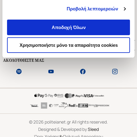
Προβολή λεπτομερειών
Ασκληπιού 1-3, Αθήνα 106 79
Δευτέρα - Παρασκευή 09:00-21:00
Αποδοχή Όλων
Σάββατο 09:00-18:00
Χρήσιμοι Σύνδεσμοι
Χρησιμοποιήστε μόνο τα απαραίτητα cookies
Εξυπηρέτηση Πελατών
ΑΚΟΛΟΥΘΗΣΤΕ ΜΑΣ
©
2026
politeianet.gr All rights reserved.
Designed & Developed by
Sleed
&
Όροι Χρήσης
Πολιτική Απορρήτου