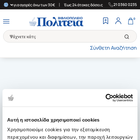
|
|
21 0360 0235
λλάδα για αγορές άνω των 30€
Έως 24 άτοκες δόσεις
Δωρεάν Με
0
Σύνθετη Αναζήτηση
Αυτή η ιστοσελίδα χρησιμοποιεί cookies
Χρησιμοποιούμε cookies για την εξατομίκευση
περιεχομένου και διαφημίσεων, την παροχή λειτουργιών