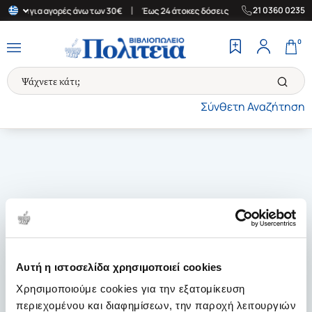
|
|
21 0360 0235
λλάδα για αγορές άνω των 30€
Έως 24 άτοκες δόσεις
Δωρεάν Με
0
Σύνθετη Αναζήτηση
Αυτή η ιστοσελίδα χρησιμοποιεί cookies
Χρησιμοποιούμε cookies για την εξατομίκευση
περιεχομένου και διαφημίσεων, την παροχή λειτουργιών