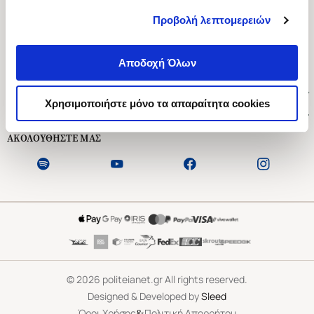
Προβολή λεπτομερειών
Ασκληπιού 1-3, Αθήνα 106 79
Δευτέρα - Παρασκευή 09:00-21:00
Αποδοχή Όλων
Σάββατο 09:00-18:00
Χρήσιμοι Σύνδεσμοι
Χρησιμοποιήστε μόνο τα απαραίτητα cookies
Εξυπηρέτηση Πελατών
ΑΚΟΛΟΥΘΗΣΤΕ ΜΑΣ
©
2026
politeianet.gr All rights reserved.
Designed & Developed by
Sleed
&
Όροι Χρήσης
Πολιτική Απορρήτου