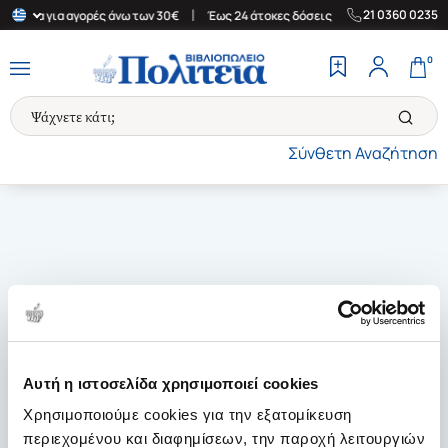
|
|
21 0360 0235
Ελλάδα για αγορές άνω των 30€
Έως 24 άτοκες δόσεις
Δωρεάν Μ
0
Σύνθετη Αναζήτηση
Αυτή η ιστοσελίδα χρησιμοποιεί cookies
Χρησιμοποιούμε cookies για την εξατομίκευση
περιεχομένου και διαφημίσεων, την παροχή λειτουργιών