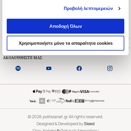
Προβολή λεπτομερειών
Ασκληπιού 1-3, Αθήνα 106 79
Δευτέρα - Παρασκευή 09:00-21:00
Αποδοχή Όλων
Σάββατο 09:00-18:00
Χρήσιμοι Σύνδεσμοι
Χρησιμοποιήστε μόνο τα απαραίτητα cookies
Εξυπηρέτηση Πελατών
ΑΚΟΛΟΥΘΗΣΤΕ ΜΑΣ
©
2026
politeianet.gr All rights reserved.
Designed & Developed by
Sleed
&
Όροι Χρήσης
Πολιτική Απορρήτου