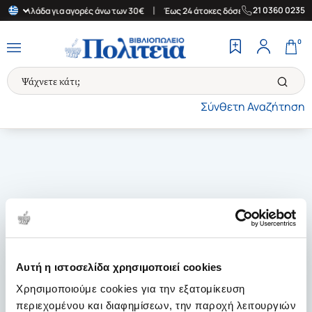
|
|
21 0360 0235
την Ελλάδα για αγορές άνω των 30€
Έως 24 άτοκες δόσεις
Δωρε
0
Σύνθετη Αναζήτηση
Αυτή η ιστοσελίδα χρησιμοποιεί cookies
Χρησιμοποιούμε cookies για την εξατομίκευση
περιεχομένου και διαφημίσεων, την παροχή λειτουργιών