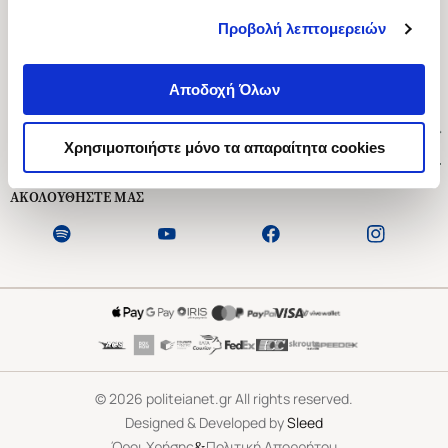
Προβολή λεπτομερειών
Ασκληπιού 1-3, Αθήνα 106 79
Δευτέρα - Παρασκευή 09:00-21:00
Αποδοχή Όλων
Σάββατο 09:00-18:00
Χρήσιμοι Σύνδεσμοι
Χρησιμοποιήστε μόνο τα απαραίτητα cookies
Εξυπηρέτηση Πελατών
ΑΚΟΛΟΥΘΗΣΤΕ ΜΑΣ
©
2026
politeianet.gr All rights reserved.
Designed & Developed by
Sleed
&
Όροι Χρήσης
Πολιτική Απορρήτου