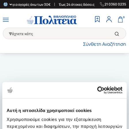
|
|
21 0360 0235
λλάδα για αγορές άνω των 30€
Έως 24 άτοκες δόσεις
Δωρεάν Με
0
Σύνθετη Αναζήτηση
Αυτή η ιστοσελίδα χρησιμοποιεί cookies
Χρησιμοποιούμε cookies για την εξατομίκευση
περιεχομένου και διαφημίσεων, την παροχή λειτουργιών