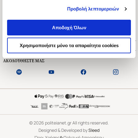
Προβολή λεπτομερειών
Ασκληπιού 1-3, Αθήνα 106 79
Δευτέρα - Παρασκευή 09:00-21:00
Αποδοχή Όλων
Σάββατο 09:00-18:00
Χρήσιμοι Σύνδεσμοι
Χρησιμοποιήστε μόνο τα απαραίτητα cookies
Εξυπηρέτηση Πελατών
ΑΚΟΛΟΥΘΗΣΤΕ ΜΑΣ
©
2026
politeianet.gr All rights reserved.
Designed & Developed by
Sleed
&
Όροι Χρήσης
Πολιτική Απορρήτου