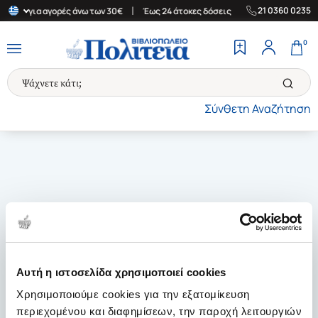
|
|
21 0360 0235
λλάδα για αγορές άνω των 30€
Έως 24 άτοκες δόσεις
Δωρεάν Με
0
Σύνθετη Αναζήτηση
Αυτή η ιστοσελίδα χρησιμοποιεί cookies
Χρησιμοποιούμε cookies για την εξατομίκευση
περιεχομένου και διαφημίσεων, την παροχή λειτουργιών