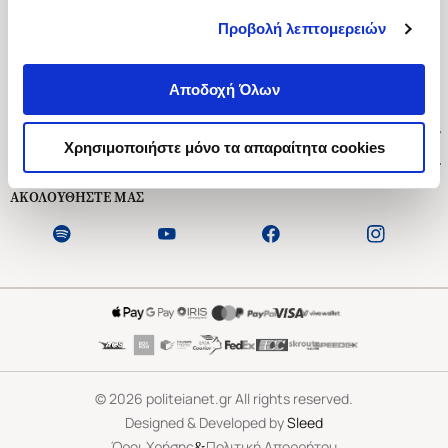
Προβολή λεπτομερειών
Ασκληπιού 1-3, Αθήνα 106 79
Δευτέρα - Παρασκευή 09:00-21:00
Αποδοχή Όλων
Σάββατο 09:00-18:00
Χρήσιμοι Σύνδεσμοι
Χρησιμοποιήστε μόνο τα απαραίτητα cookies
Εξυπηρέτηση Πελατών
ΑΚΟΛΟΥΘΗΣΤΕ ΜΑΣ
©
2026
politeianet.gr All rights reserved.
Designed & Developed by
Sleed
&
Όροι Χρήσης
Πολιτική Απορρήτου