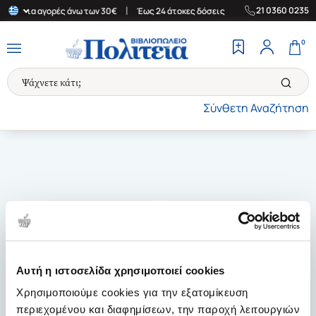
|
|
21 0360 0235
άδα για αγορές άνω των 30€
Έως 24 άτοκες δόσεις
Δωρεάν Μετα
0
Σύνθετη Αναζήτηση
Αυτή η ιστοσελίδα χρησιμοποιεί cookies
Χρησιμοποιούμε cookies για την εξατομίκευση
περιεχομένου και διαφημίσεων, την παροχή λειτουργιών