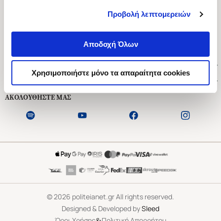
Προβολή λεπτομερειών
Ασκληπιού 1-3, Αθήνα 106 79
Δευτέρα - Παρασκευή 09:00-21:00
Αποδοχή Όλων
Σάββατο 09:00-18:00
Χρήσιμοι Σύνδεσμοι
Χρησιμοποιήστε μόνο τα απαραίτητα cookies
Εξυπηρέτηση Πελατών
ΑΚΟΛΟΥΘΗΣΤΕ ΜΑΣ
©
2026
politeianet.gr All rights reserved.
Designed & Developed by
Sleed
&
Όροι Χρήσης
Πολιτική Απορρήτου