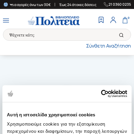
|
|
21 0360 0235
λάδα για αγορές άνω των 30€
Έως 24 άτοκες δόσεις
Δωρεάν Μετ
0
Σύνθετη Αναζήτηση
Αυτή η ιστοσελίδα χρησιμοποιεί cookies
Χρησιμοποιούμε cookies για την εξατομίκευση
περιεχομένου και διαφημίσεων, την παροχή λειτουργιών