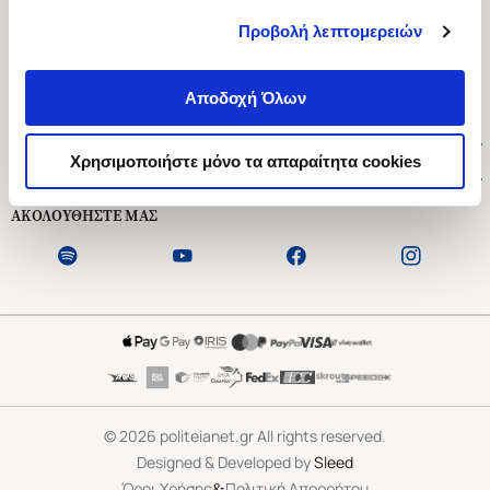
Προβολή λεπτομερειών
Ασκληπιού 1-3, Αθήνα 106 79
Δευτέρα - Παρασκευή 09:00-21:00
Αποδοχή Όλων
Σάββατο 09:00-18:00
Χρήσιμοι Σύνδεσμοι
Χρησιμοποιήστε μόνο τα απαραίτητα cookies
Εξυπηρέτηση Πελατών
ΑΚΟΛΟΥΘΗΣΤΕ ΜΑΣ
©
2026
politeianet.gr All rights reserved.
Designed & Developed by
Sleed
&
Όροι Χρήσης
Πολιτική Απορρήτου