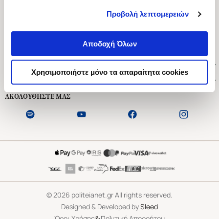
Προβολή λεπτομερειών
Ασκληπιού 1-3, Αθήνα 106 79
Δευτέρα - Παρασκευή 09:00-21:00
Αποδοχή Όλων
Σάββατο 09:00-18:00
Χρήσιμοι Σύνδεσμοι
Χρησιμοποιήστε μόνο τα απαραίτητα cookies
Εξυπηρέτηση Πελατών
ΑΚΟΛΟΥΘΗΣΤΕ ΜΑΣ
©
2026
politeianet.gr All rights reserved.
Designed & Developed by
Sleed
&
Όροι Χρήσης
Πολιτική Απορρήτου