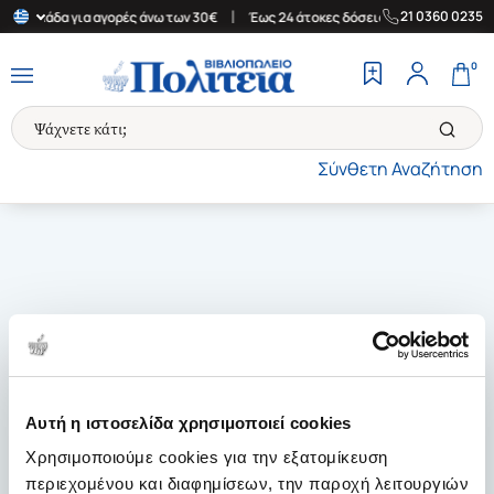
|
|
21 0360 0235
ην Ελλάδα για αγορές άνω των 30€
Έως 24 άτοκες δόσεις
Δωρεά
0
Σύνθετη Αναζήτηση
Αυτή η ιστοσελίδα χρησιμοποιεί cookies
Χρησιμοποιούμε cookies για την εξατομίκευση
περιεχομένου και διαφημίσεων, την παροχή λειτουργιών