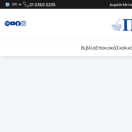
21 0360 0235
Δωρεάν Μεταφ
Βιβλία
Εποχιακά
Σχολικ