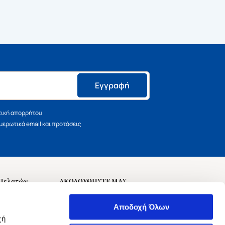
Εγγραφή
τική απορρήτου
ερωτικά email και προτάσεις
 Πελατών
ΑΚΟΛΟΥΘΗΣΤΕ ΜΑΣ
σεις
Αποδοχή Όλων
χή