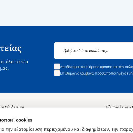
τείας
οι όλα τα νέα
Αποδέχομαι τους όρους χρήσης και την πολι
 μας.
Επιθυμώ να λαμβάνω προσωποποιημένα ενημ
οι Σύνδεσμοι
Εξυπηρέτηση
ά με εμάς
Συχνές ερωτή
μοποιεί cookies
 Εργασίας
Επικοινωνία
ια την εξατομίκευση περιεχομένου και διαφημίσεων, την παρο