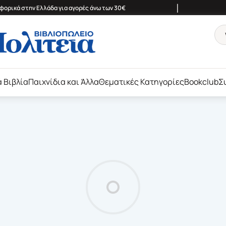
|
ορικά στην Ελλάδα για αγορές άνω των 30€
ά Βιβλία
Παιχνίδια και Άλλα
Θεματικές Κατηγορίες
Bookclub
Σ