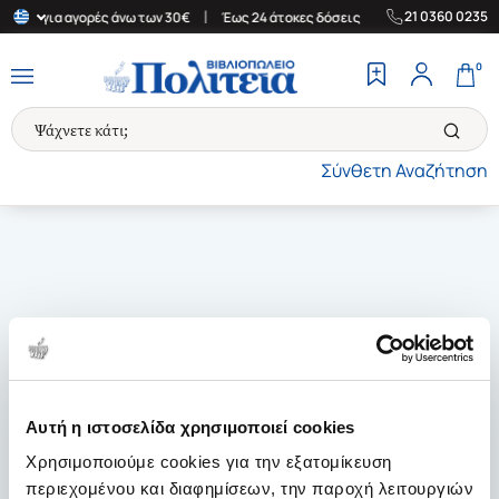
|
|
21 0360 0235
λάδα για αγορές άνω των 30€
Έως 24 άτοκες δόσεις
Δωρεάν Μετ
0
Σύνθετη Αναζήτηση
Αυτή η ιστοσελίδα χρησιμοποιεί cookies
Χρησιμοποιούμε cookies για την εξατομίκευση
περιεχομένου και διαφημίσεων, την παροχή λειτουργιών