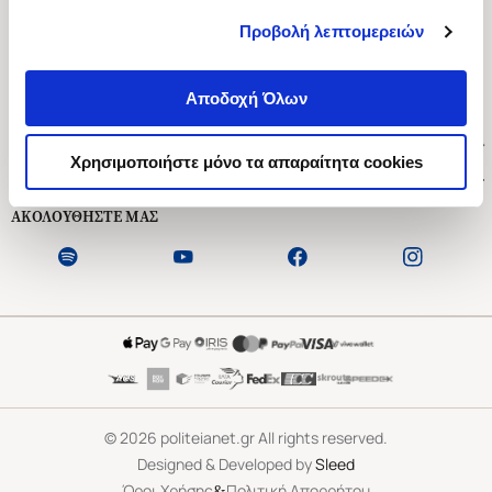
Προβολή λεπτομερειών
Ασκληπιού 1-3, Αθήνα 106 79
Δευτέρα - Παρασκευή 09:00-21:00
Αποδοχή Όλων
Σάββατο 09:00-18:00
Χρήσιμοι Σύνδεσμοι
Χρησιμοποιήστε μόνο τα απαραίτητα cookies
Εξυπηρέτηση Πελατών
ΑΚΟΛΟΥΘΗΣΤΕ ΜΑΣ
©
2026
politeianet.gr All rights reserved.
Designed & Developed by
Sleed
&
Όροι Χρήσης
Πολιτική Απορρήτου