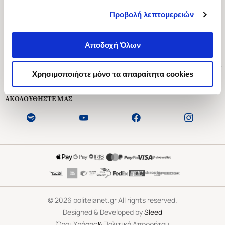
Προβολή λεπτομερειών
Ασκληπιού 1-3, Αθήνα 106 79
Δευτέρα - Παρασκευή 09:00-21:00
Αποδοχή Όλων
Σάββατο 09:00-18:00
Χρήσιμοι Σύνδεσμοι
Χρησιμοποιήστε μόνο τα απαραίτητα cookies
Εξυπηρέτηση Πελατών
ΑΚΟΛΟΥΘΗΣΤΕ ΜΑΣ
©
2026
politeianet.gr All rights reserved.
Designed & Developed by
Sleed
&
Όροι Χρήσης
Πολιτική Απορρήτου