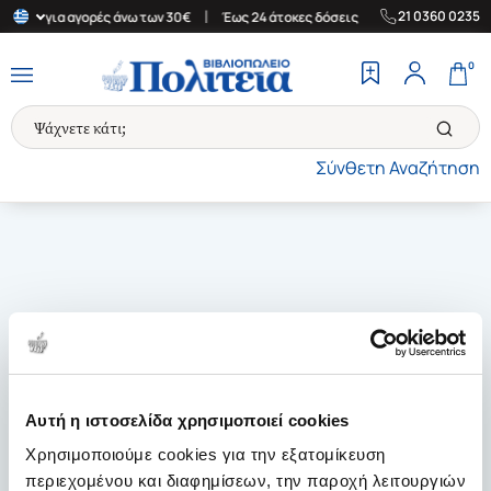
|
|
21 0360 0235
λλάδα για αγορές άνω των 30€
Έως 24 άτοκες δόσεις
Δωρεάν Με
0
Σύνθετη Αναζήτηση
Αυτή η ιστοσελίδα χρησιμοποιεί cookies
Χρησιμοποιούμε cookies για την εξατομίκευση
περιεχομένου και διαφημίσεων, την παροχή λειτουργιών