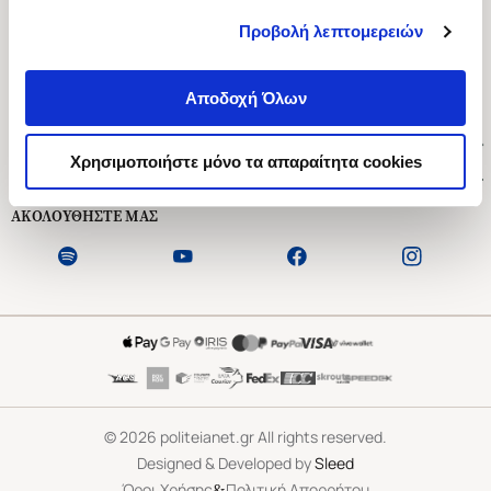
Προβολή λεπτομερειών
Ασκληπιού 1-3, Αθήνα 106 79
Δευτέρα - Παρασκευή 09:00-21:00
Αποδοχή Όλων
Σάββατο 09:00-18:00
Χρήσιμοι Σύνδεσμοι
Χρησιμοποιήστε μόνο τα απαραίτητα cookies
Εξυπηρέτηση Πελατών
ΑΚΟΛΟΥΘΗΣΤΕ ΜΑΣ
©
2026
politeianet.gr All rights reserved.
Designed & Developed by
Sleed
&
Όροι Χρήσης
Πολιτική Απορρήτου