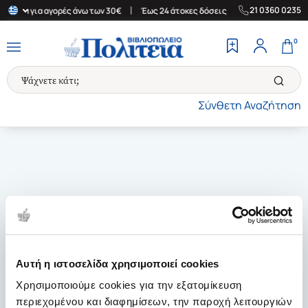
|
|
21 0360 0235
λλάδα για αγορές άνω των 30€
Έως 24 άτοκες δόσεις
Δωρεάν Με
0
Σύνθετη Αναζήτηση
Αυτή η ιστοσελίδα χρησιμοποιεί cookies
Χρησιμοποιούμε cookies για την εξατομίκευση
περιεχομένου και διαφημίσεων, την παροχή λειτουργιών