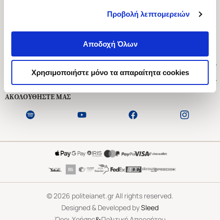
Προβολή λεπτομερειών
Ασκληπιού 1-3, Αθήνα 106 79
Δευτέρα - Παρασκευή 09:00-21:00
Αποδοχή Όλων
Σάββατο 09:00-18:00
Χρήσιμοι Σύνδεσμοι
Χρησιμοποιήστε μόνο τα απαραίτητα cookies
Εξυπηρέτηση Πελατών
ΑΚΟΛΟΥΘΗΣΤΕ ΜΑΣ
©
2026
politeianet.gr All rights reserved.
Designed & Developed by
Sleed
&
Όροι Χρήσης
Πολιτική Απορρήτου