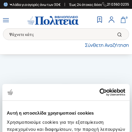
|
|
21 0360 0235
την Ελλάδα για αγορές άνω των 30€
Έως 24 άτοκες δόσεις
Δωρε
0
Σύνθετη Αναζήτηση
Αυτή η ιστοσελίδα χρησιμοποιεί cookies
Χρησιμοποιούμε cookies για την εξατομίκευση
περιεχομένου και διαφημίσεων, την παροχή λειτουργιών