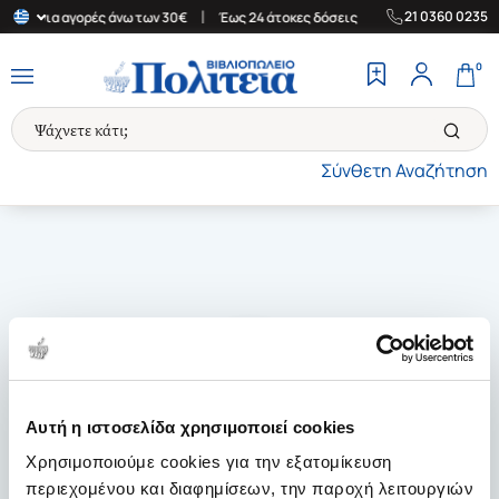
|
|
21 0360 0235
λάδα για αγορές άνω των 30€
Έως 24 άτοκες δόσεις
Δωρεάν Μετ
0
Σύνθετη Αναζήτηση
Αυτή η ιστοσελίδα χρησιμοποιεί cookies
Χρησιμοποιούμε cookies για την εξατομίκευση
περιεχομένου και διαφημίσεων, την παροχή λειτουργιών