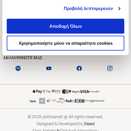
Προβολή λεπτομερειών
Ασκληπιού 1-3, Αθήνα 106 79
Δευτέρα - Παρασκευή 09:00-21:00
Αποδοχή Όλων
Σάββατο 09:00-18:00
Χρήσιμοι Σύνδεσμοι
Χρησιμοποιήστε μόνο τα απαραίτητα cookies
Εξυπηρέτηση Πελατών
ΑΚΟΛΟΥΘΗΣΤΕ ΜΑΣ
©
2026
politeianet.gr All rights reserved.
Designed & Developed by
Sleed
&
Όροι Χρήσης
Πολιτική Απορρήτου