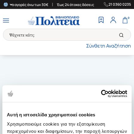
|
|
21 0360 0235
άδα για αγορές άνω των 30€
Έως 24 άτοκες δόσεις
Δωρεάν Μετα
0
Σύνθετη Αναζήτηση
Αυτή η ιστοσελίδα χρησιμοποιεί cookies
Χρησιμοποιούμε cookies για την εξατομίκευση
περιεχομένου και διαφημίσεων, την παροχή λειτουργιών