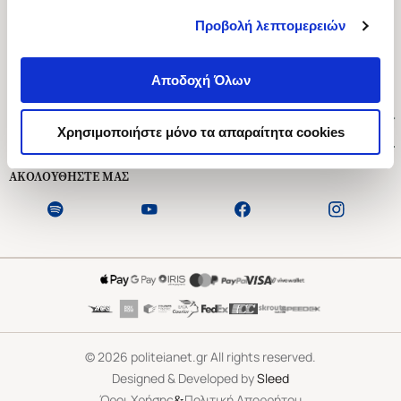
Προβολή λεπτομερειών
Ασκληπιού 1-3, Αθήνα 106 79
Δευτέρα - Παρασκευή 09:00-21:00
Αποδοχή Όλων
Σάββατο 09:00-18:00
Χρήσιμοι Σύνδεσμοι
Χρησιμοποιήστε μόνο τα απαραίτητα cookies
Εξυπηρέτηση Πελατών
ΑΚΟΛΟΥΘΗΣΤΕ ΜΑΣ
©
2026
politeianet.gr All rights reserved.
Designed & Developed by
Sleed
&
Όροι Χρήσης
Πολιτική Απορρήτου