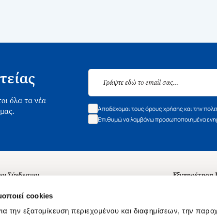
τείας
οι όλα τα νέα
Αποδέχομαι τους όρους χρήσης και την πολι
 μας.
Επιθυμώ να λαμβάνω προσωποποιημένα ενημ
οι Σύνδεσμοι
Εξυπηρέτηση
ά με εμάς
Συχνές ερωτή
μοποιεί cookies
 Εργασίας
Επικοινωνία
ια την εξατομίκευση περιεχομένου και διαφημίσεων, την παρο