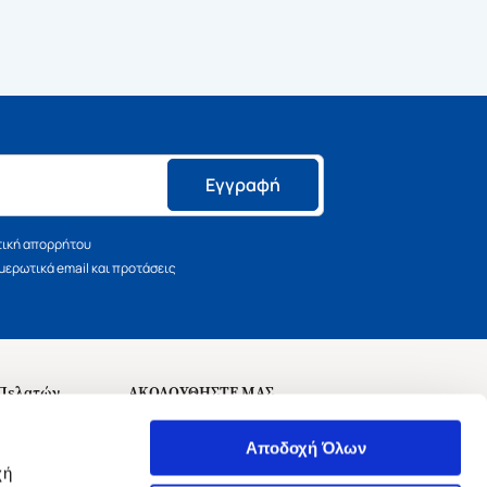
Εγγραφή
τική απορρήτου
ερωτικά email και προτάσεις
 Πελατών
ΑΚΟΛΟΥΘΗΣΤΕ ΜΑΣ
σεις
Αποδοχή Όλων
χή