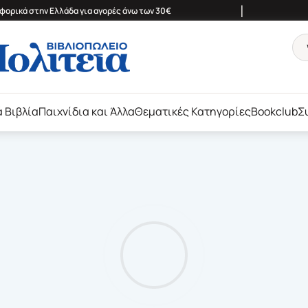
|
ορικά στην Ελλάδα για αγορές άνω των 30€
ά Βιβλία
Παιχνίδια και Άλλα
Θεματικές Κατηγορίες
Bookclub
Σ