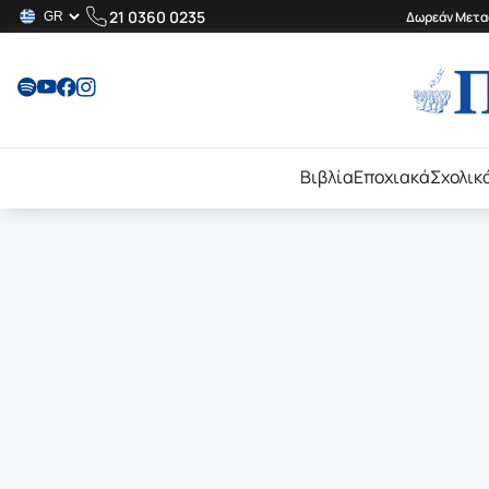
21 0360 0235
Δωρεάν Μεταφ
Βιβλία
Εποχιακά
Σχολικ