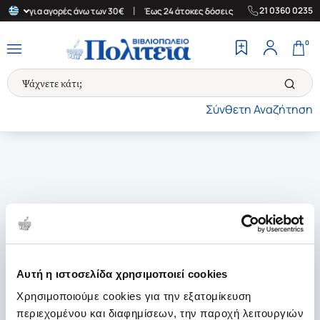
|
|
21 0360 0235
λλάδα για αγορές άνω των 30€
Έως 24 άτοκες δόσεις
Δωρεάν Με
0
Σύνθετη Αναζήτηση
Αυτή η ιστοσελίδα χρησιμοποιεί cookies
Χρησιμοποιούμε cookies για την εξατομίκευση
περιεχομένου και διαφημίσεων, την παροχή λειτουργιών