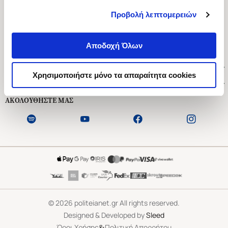
Προβολή λεπτομερειών
Ασκληπιού 1-3, Αθήνα 106 79
Δευτέρα - Παρασκευή 09:00-21:00
Αποδοχή Όλων
Σάββατο 09:00-18:00
Χρήσιμοι Σύνδεσμοι
Χρησιμοποιήστε μόνο τα απαραίτητα cookies
Εξυπηρέτηση Πελατών
ΑΚΟΛΟΥΘΗΣΤΕ ΜΑΣ
©
2026
politeianet.gr All rights reserved.
Designed & Developed by
Sleed
&
Όροι Χρήσης
Πολιτική Απορρήτου