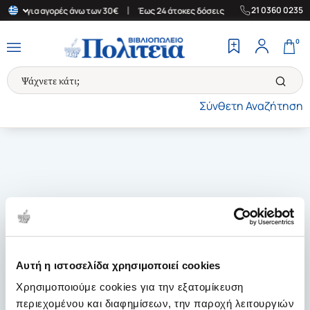
|
|
21 0360 0235
λάδα για αγορές άνω των 30€
Έως 24 άτοκες δόσεις
Δωρεάν Μετ
0
Σύνθετη Αναζήτηση
Αυτή η ιστοσελίδα χρησιμοποιεί cookies
Χρησιμοποιούμε cookies για την εξατομίκευση
περιεχομένου και διαφημίσεων, την παροχή λειτουργιών