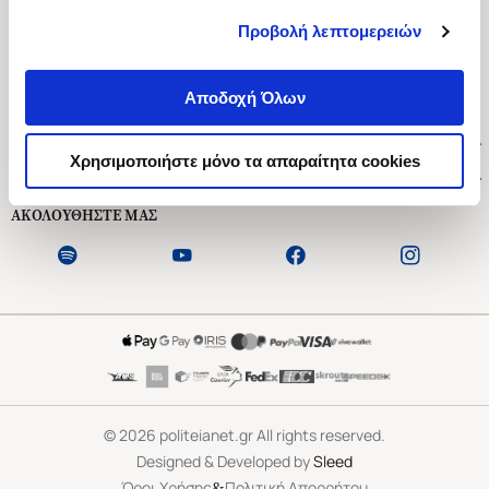
Προβολή λεπτομερειών
Ασκληπιού 1-3, Αθήνα 106 79
Δευτέρα - Παρασκευή 09:00-21:00
Αποδοχή Όλων
Σάββατο 09:00-18:00
Χρήσιμοι Σύνδεσμοι
Χρησιμοποιήστε μόνο τα απαραίτητα cookies
Εξυπηρέτηση Πελατών
ΑΚΟΛΟΥΘΗΣΤΕ ΜΑΣ
©
2026
politeianet.gr All rights reserved.
Designed & Developed by
Sleed
&
Όροι Χρήσης
Πολιτική Απορρήτου