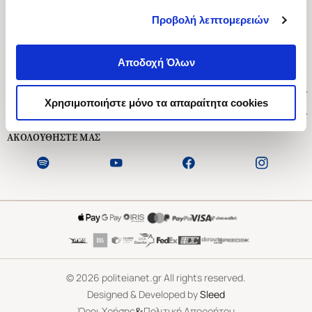
Προβολή λεπτομερειών
Ασκληπιού 1-3, Αθήνα 106 79
Δευτέρα - Παρασκευή 09:00-21:00
Αποδοχή Όλων
Σάββατο 09:00-18:00
Χρήσιμοι Σύνδεσμοι
Χρησιμοποιήστε μόνο τα απαραίτητα cookies
Εξυπηρέτηση Πελατών
ΑΚΟΛΟΥΘΗΣΤΕ ΜΑΣ
©
2026
politeianet.gr All rights reserved.
Designed & Developed by
Sleed
&
Όροι Χρήσης
Πολιτική Απορρήτου