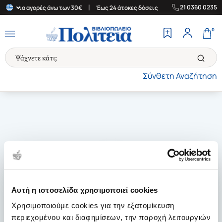
|
|
21 0360 0235
άδα για αγορές άνω των 30€
Έως 24 άτοκες δόσεις
Δωρεάν Μετα
0
Σύνθετη Αναζήτηση
Αυτή η ιστοσελίδα χρησιμοποιεί cookies
Χρησιμοποιούμε cookies για την εξατομίκευση
περιεχομένου και διαφημίσεων, την παροχή λειτουργιών