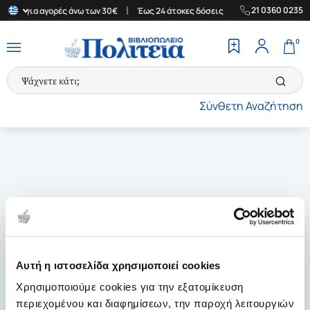
|
|
21 0360 0235
λάδα για αγορές άνω των 30€
Έως 24 άτοκες δόσεις
Δωρεάν Μετ
0
Σύνθετη Αναζήτηση
Αυτή η ιστοσελίδα χρησιμοποιεί cookies
Χρησιμοποιούμε cookies για την εξατομίκευση
περιεχομένου και διαφημίσεων, την παροχή λειτουργιών