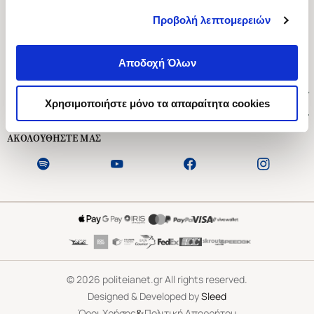
Προβολή λεπτομερειών
Ασκληπιού 1-3, Αθήνα 106 79
Δευτέρα - Παρασκευή 09:00-21:00
Αποδοχή Όλων
Σάββατο 09:00-18:00
Χρήσιμοι Σύνδεσμοι
Χρησιμοποιήστε μόνο τα απαραίτητα cookies
Εξυπηρέτηση Πελατών
ΑΚΟΛΟΥΘΗΣΤΕ ΜΑΣ
©
2026
politeianet.gr All rights reserved.
Designed & Developed by
Sleed
&
Όροι Χρήσης
Πολιτική Απορρήτου