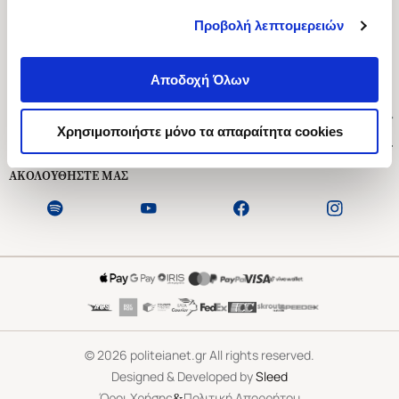
Προβολή λεπτομερειών
Ασκληπιού 1-3, Αθήνα 106 79
Δευτέρα - Παρασκευή 09:00-21:00
Αποδοχή Όλων
Σάββατο 09:00-18:00
Χρήσιμοι Σύνδεσμοι
Χρησιμοποιήστε μόνο τα απαραίτητα cookies
Εξυπηρέτηση Πελατών
ΑΚΟΛΟΥΘΗΣΤΕ ΜΑΣ
©
2026
politeianet.gr All rights reserved.
Designed & Developed by
Sleed
&
Όροι Χρήσης
Πολιτική Απορρήτου