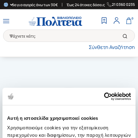
|
|
21 0360 0235
 Ελλάδα για αγορές άνω των 30€
Έως 24 άτοκες δόσεις
Δωρεάν 
0
Σύνθετη Αναζήτηση
Αυτή η ιστοσελίδα χρησιμοποιεί cookies
Χρησιμοποιούμε cookies για την εξατομίκευση
περιεχομένου και διαφημίσεων, την παροχή λειτουργιών