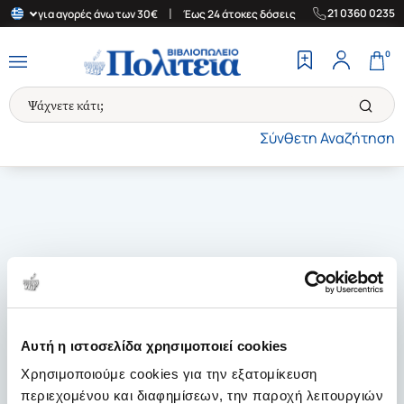
|
|
21 0360 0235
λλάδα για αγορές άνω των 30€
Έως 24 άτοκες δόσεις
Δωρεάν Με
0
Σύνθετη Αναζήτηση
Αυτή η ιστοσελίδα χρησιμοποιεί cookies
Χρησιμοποιούμε cookies για την εξατομίκευση
περιεχομένου και διαφημίσεων, την παροχή λειτουργιών