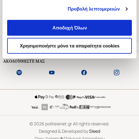
Προβολή λεπτομερειών
Ασκληπιού 1-3, Αθήνα 106 79
Δευτέρα - Παρασκευή 09:00-21:00
Αποδοχή Όλων
Σάββατο 09:00-18:00
Χρήσιμοι Σύνδεσμοι
Χρησιμοποιήστε μόνο τα απαραίτητα cookies
Εξυπηρέτηση Πελατών
ΑΚΟΛΟΥΘΗΣΤΕ ΜΑΣ
©
2026
politeianet.gr All rights reserved.
Designed & Developed by
Sleed
&
Όροι Χρήσης
Πολιτική Απορρήτου