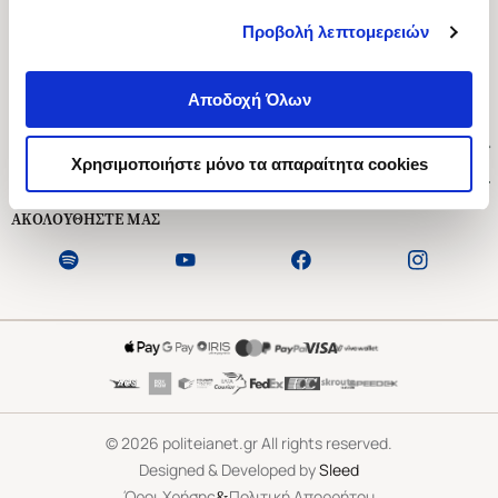
Προβολή λεπτομερειών
Ασκληπιού 1-3, Αθήνα 106 79
Δευτέρα - Παρασκευή 09:00-21:00
Αποδοχή Όλων
Σάββατο 09:00-18:00
Χρήσιμοι Σύνδεσμοι
Χρησιμοποιήστε μόνο τα απαραίτητα cookies
Εξυπηρέτηση Πελατών
ΑΚΟΛΟΥΘΗΣΤΕ ΜΑΣ
©
2026
politeianet.gr All rights reserved.
Designed & Developed by
Sleed
&
Όροι Χρήσης
Πολιτική Απορρήτου