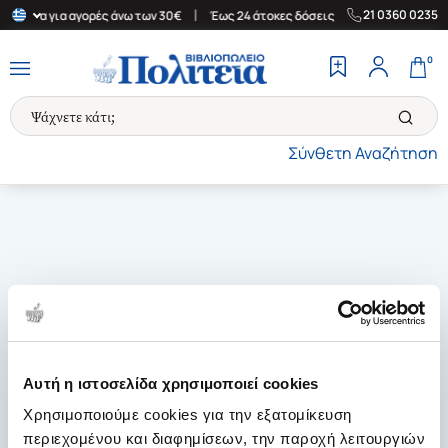
|
|
21 0360 0235
Ελλάδα για αγορές άνω των 30€
Έως 24 άτοκες δόσεις
Δωρεάν Μ
0
Σύνθετη Αναζήτηση
Αυτή η ιστοσελίδα χρησιμοποιεί cookies
Χρησιμοποιούμε cookies για την εξατομίκευση
περιεχομένου και διαφημίσεων, την παροχή λειτουργιών