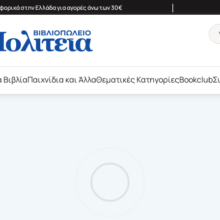
|
ορικά στην Ελλάδα για αγορές άνω των 30€
ά Βιβλία
Παιχνίδια και Άλλα
Θεματικές Κατηγορίες
Bookclub
Σ