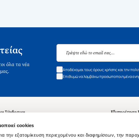
τείας
οι όλα τα νέα
Αποδέχομαι τους όρους χρήσης και την πολι
 μας.
Επιθυμώ να λαμβάνω προσωποποιημένα ενημ
οι Σύνδεσμοι
Εξυπηρέτηση
ά με εμάς
Συχνές ερωτή
μοποιεί cookies
 Εργασίας
Επικοινωνία
ια την εξατομίκευση περιεχομένου και διαφημίσεων, την παρο