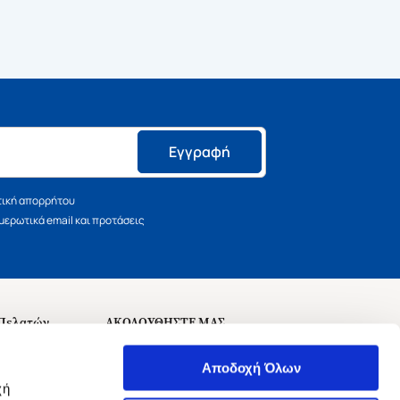
Εγγραφή
τική απορρήτου
ερωτικά email και προτάσεις
 Πελατών
ΑΚΟΛΟΥΘΗΣΤΕ ΜΑΣ
σεις
Αποδοχή Όλων
χή