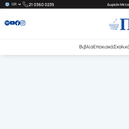
21 0360 0235
Δωρεάν Μεταφ
Βιβλία
Εποχιακά
Σχολικ