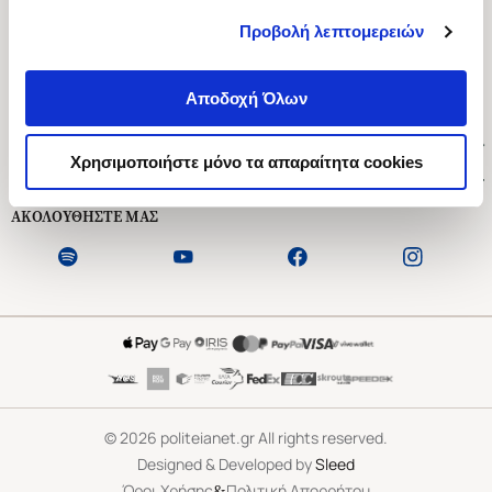
Προβολή λεπτομερειών
Ασκληπιού 1-3, Αθήνα 106 79
Δευτέρα - Παρασκευή 09:00-21:00
Αποδοχή Όλων
Σάββατο 09:00-18:00
Χρήσιμοι Σύνδεσμοι
Χρησιμοποιήστε μόνο τα απαραίτητα cookies
Εξυπηρέτηση Πελατών
ΑΚΟΛΟΥΘΗΣΤΕ ΜΑΣ
©
2026
politeianet.gr All rights reserved.
Designed & Developed by
Sleed
&
Όροι Χρήσης
Πολιτική Απορρήτου