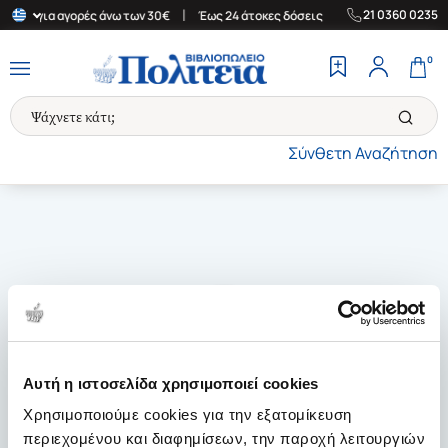
|
|
21 0360 0235
λάδα για αγορές άνω των 30€
Έως 24 άτοκες δόσεις
Δωρεάν Μετ
0
Σύνθετη Αναζήτηση
Αυτή η ιστοσελίδα χρησιμοποιεί cookies
Χρησιμοποιούμε cookies για την εξατομίκευση
περιεχομένου και διαφημίσεων, την παροχή λειτουργιών