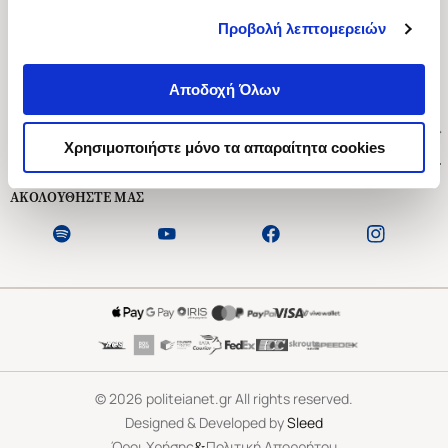
Προβολή λεπτομερειών
Ασκληπιού 1-3, Αθήνα 106 79
Δευτέρα - Παρασκευή 09:00-21:00
Αποδοχή Όλων
Σάββατο 09:00-18:00
Χρήσιμοι Σύνδεσμοι
Χρησιμοποιήστε μόνο τα απαραίτητα cookies
Εξυπηρέτηση Πελατών
ΑΚΟΛΟΥΘΗΣΤΕ ΜΑΣ
©
2026
politeianet.gr All rights reserved.
Designed & Developed by
Sleed
&
Όροι Χρήσης
Πολιτική Απορρήτου