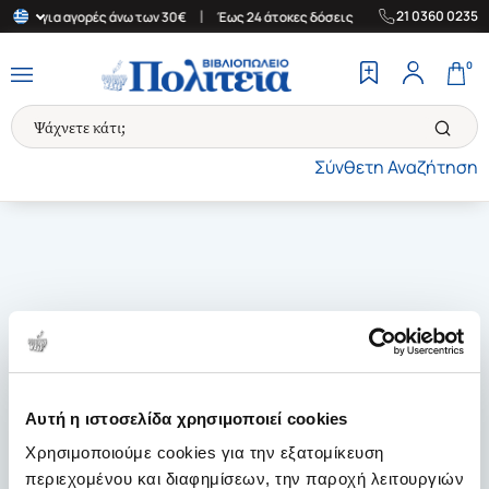
|
|
21 0360 0235
λάδα για αγορές άνω των 30€
Έως 24 άτοκες δόσεις
Δωρεάν Μετ
0
Σύνθετη Αναζήτηση
Αυτή η ιστοσελίδα χρησιμοποιεί cookies
Χρησιμοποιούμε cookies για την εξατομίκευση
περιεχομένου και διαφημίσεων, την παροχή λειτουργιών