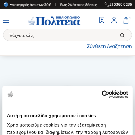
|
|
21 0360 0235
λάδα για αγορές άνω των 30€
Έως 24 άτοκες δόσεις
Δωρεάν Μετ
0
Σύνθετη Αναζήτηση
Αυτή η ιστοσελίδα χρησιμοποιεί cookies
Χρησιμοποιούμε cookies για την εξατομίκευση
περιεχομένου και διαφημίσεων, την παροχή λειτουργιών