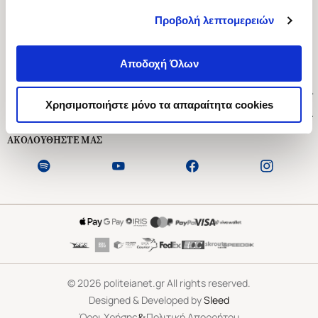
Προβολή λεπτομερειών
Ασκληπιού 1-3, Αθήνα 106 79
Δευτέρα - Παρασκευή 09:00-21:00
Αποδοχή Όλων
Σάββατο 09:00-18:00
Χρήσιμοι Σύνδεσμοι
Χρησιμοποιήστε μόνο τα απαραίτητα cookies
Εξυπηρέτηση Πελατών
ΑΚΟΛΟΥΘΗΣΤΕ ΜΑΣ
©
2026
politeianet.gr All rights reserved.
Designed & Developed by
Sleed
&
Όροι Χρήσης
Πολιτική Απορρήτου