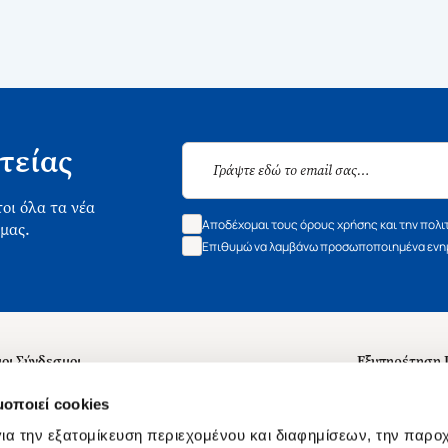
τείας
οι όλα τα νέα
Αποδέχομαι τους όρους χρήσης και την πολι
 μας.
Επιθυμώ να λαμβάνω προσωποποιημένα ενημ
οι Σύνδεσμοι
Εξυπηρέτηση
ά με εμάς
Συχνές ερωτή
μοποιεί cookies
 Εργασίας
Επικοινωνία
ια την εξατομίκευση περιεχομένου και διαφημίσεων, την παρο