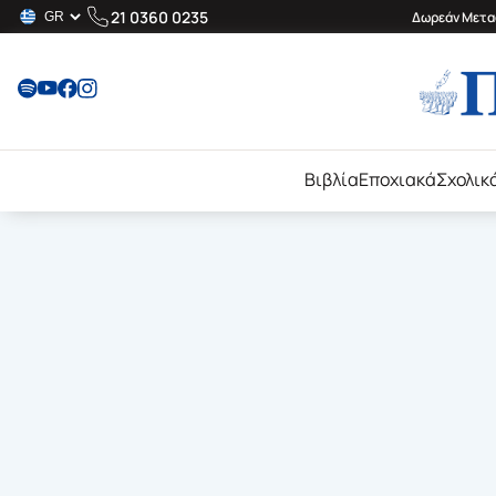
21 0360 0235
Δωρεάν Μεταφ
Βιβλία
Εποχιακά
Σχολικ