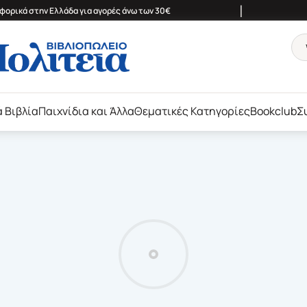
|
ορικά στην Ελλάδα για αγορές άνω των 30€
ά Βιβλία
Παιχνίδια και Άλλα
Θεματικές Κατηγορίες
Bookclub
Σ