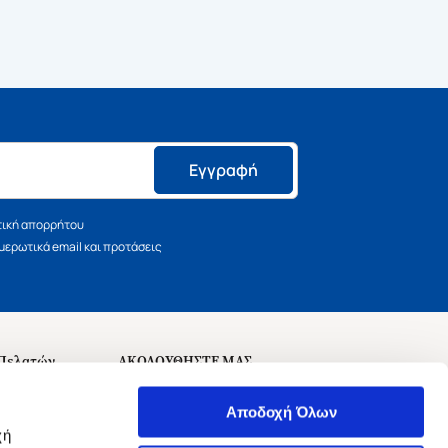
Εγγραφή
τική απορρήτου
ερωτικά email και προτάσεις
 Πελατών
ΑΚΟΛΟΥΘΗΣΤΕ ΜΑΣ
σεις
Αποδοχή Όλων
χή