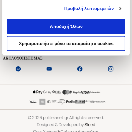
Προβολή λεπτομερειών
Ασκληπιού 1-3, Αθήνα 106 79
Δευτέρα - Παρασκευή 09:00-21:00
Αποδοχή Όλων
Σάββατο 09:00-18:00
Χρήσιμοι Σύνδεσμοι
Χρησιμοποιήστε μόνο τα απαραίτητα cookies
Εξυπηρέτηση Πελατών
ΑΚΟΛΟΥΘΗΣΤΕ ΜΑΣ
©
2026
politeianet.gr All rights reserved.
Designed & Developed by
Sleed
&
Όροι Χρήσης
Πολιτική Απορρήτου