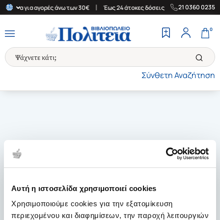
|
|
21 0360 0235
Ελλάδα για αγορές άνω των 30€
Έως 24 άτοκες δόσεις
Δωρεάν Μ
0
Σύνθετη Αναζήτηση
Αυτή η ιστοσελίδα χρησιμοποιεί cookies
Χρησιμοποιούμε cookies για την εξατομίκευση
περιεχομένου και διαφημίσεων, την παροχή λειτουργιών