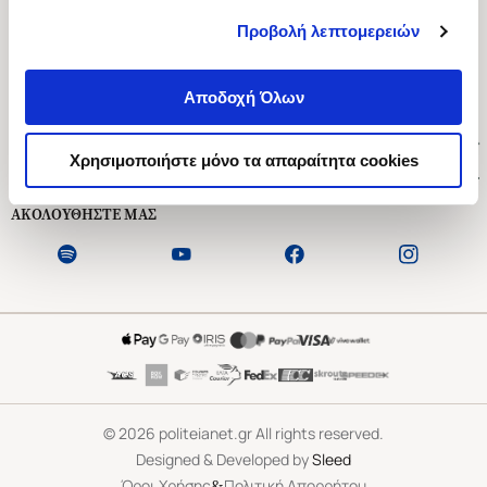
Προβολή λεπτομερειών
Ασκληπιού 1-3, Αθήνα 106 79
Δευτέρα - Παρασκευή 09:00-21:00
Αποδοχή Όλων
Σάββατο 09:00-18:00
Χρήσιμοι Σύνδεσμοι
Χρησιμοποιήστε μόνο τα απαραίτητα cookies
Εξυπηρέτηση Πελατών
ΑΚΟΛΟΥΘΗΣΤΕ ΜΑΣ
©
2026
politeianet.gr All rights reserved.
Designed & Developed by
Sleed
&
Όροι Χρήσης
Πολιτική Απορρήτου