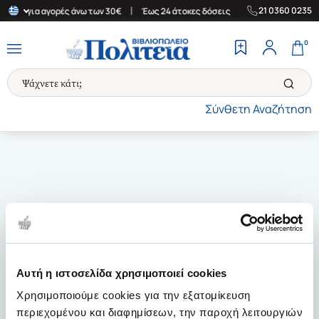
|
|
21 0360 0235
λάδα για αγορές άνω των 30€
Έως 24 άτοκες δόσεις
Δωρεάν Μετ
0
Σύνθετη Αναζήτηση
Αυτή η ιστοσελίδα χρησιμοποιεί cookies
Χρησιμοποιούμε cookies για την εξατομίκευση
περιεχομένου και διαφημίσεων, την παροχή λειτουργιών