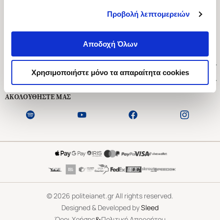
Προβολή λεπτομερειών
Ασκληπιού 1-3, Αθήνα 106 79
Δευτέρα - Παρασκευή 09:00-21:00
Αποδοχή Όλων
Σάββατο 09:00-18:00
Χρήσιμοι Σύνδεσμοι
Χρησιμοποιήστε μόνο τα απαραίτητα cookies
Εξυπηρέτηση Πελατών
ΑΚΟΛΟΥΘΗΣΤΕ ΜΑΣ
©
2026
politeianet.gr All rights reserved.
Designed & Developed by
Sleed
&
Όροι Χρήσης
Πολιτική Απορρήτου