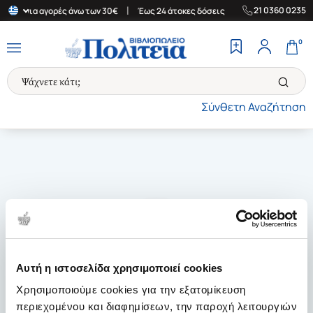
|
|
21 0360 0235
λάδα για αγορές άνω των 30€
Έως 24 άτοκες δόσεις
Δωρεάν Μετ
0
Σύνθετη Αναζήτηση
Αυτή η ιστοσελίδα χρησιμοποιεί cookies
Χρησιμοποιούμε cookies για την εξατομίκευση
περιεχομένου και διαφημίσεων, την παροχή λειτουργιών