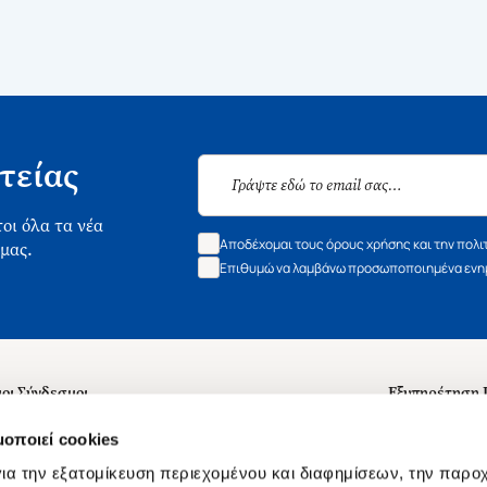
τείας
οι όλα τα νέα
Αποδέχομαι τους όρους χρήσης και την πολι
 μας.
Επιθυμώ να λαμβάνω προσωποποιημένα ενημ
οι Σύνδεσμοι
Εξυπηρέτηση
ά με εμάς
Συχνές ερωτή
μοποιεί cookies
 Εργασίας
Επικοινωνία
ια την εξατομίκευση περιεχομένου και διαφημίσεων, την παρο