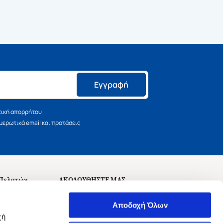
Εγγραφή
τική απορρήτου
ερωτικά email και προτάσεις
 Πελατών
ΑΚΟΛΟΥΘΗΣΤΕ ΜΑΣ
σεις
Αποδοχή Όλων
χή