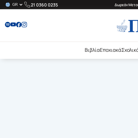
21 0360 0235
Δωρεάν Μεταφ
Βιβλία
Εποχιακά
Σχολικ