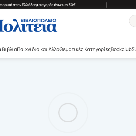
|
ορικά στην Ελλάδα για αγορές άνω των 30€
ά Βιβλία
Παιχνίδια και Άλλα
Θεματικές Κατηγορίες
Bookclub
Σ