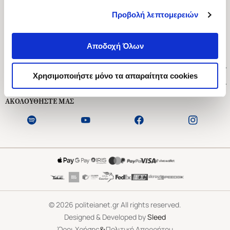
Προβολή λεπτομερειών
Ασκληπιού 1-3, Αθήνα 106 79
Δευτέρα - Παρασκευή 09:00-21:00
Αποδοχή Όλων
Σάββατο 09:00-18:00
Χρήσιμοι Σύνδεσμοι
Χρησιμοποιήστε μόνο τα απαραίτητα cookies
Εξυπηρέτηση Πελατών
ΑΚΟΛΟΥΘΗΣΤΕ ΜΑΣ
©
2026
politeianet.gr All rights reserved.
Designed & Developed by
Sleed
&
Όροι Χρήσης
Πολιτική Απορρήτου