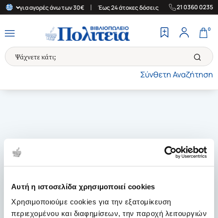
|
|
21 0360 0235
λλάδα για αγορές άνω των 30€
Έως 24 άτοκες δόσεις
Δωρεάν Με
0
Σύνθετη Αναζήτηση
Αυτή η ιστοσελίδα χρησιμοποιεί cookies
Χρησιμοποιούμε cookies για την εξατομίκευση
περιεχομένου και διαφημίσεων, την παροχή λειτουργιών