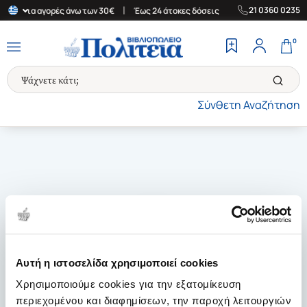
|
|
21 0360 0235
λάδα για αγορές άνω των 30€
Έως 24 άτοκες δόσεις
Δωρεάν Μετ
0
Σύνθετη Αναζήτηση
Αυτή η ιστοσελίδα χρησιμοποιεί cookies
Χρησιμοποιούμε cookies για την εξατομίκευση
περιεχομένου και διαφημίσεων, την παροχή λειτουργιών