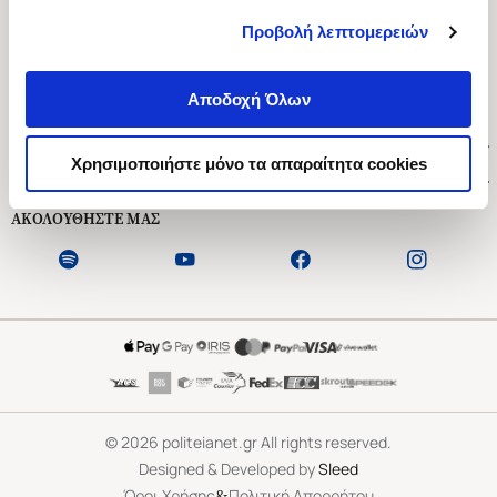
Προβολή λεπτομερειών
Ασκληπιού 1-3, Αθήνα 106 79
Δευτέρα - Παρασκευή 09:00-21:00
Αποδοχή Όλων
Σάββατο 09:00-18:00
Χρήσιμοι Σύνδεσμοι
Χρησιμοποιήστε μόνο τα απαραίτητα cookies
Εξυπηρέτηση Πελατών
ΑΚΟΛΟΥΘΗΣΤΕ ΜΑΣ
©
2026
politeianet.gr All rights reserved.
Designed & Developed by
Sleed
&
Όροι Χρήσης
Πολιτική Απορρήτου