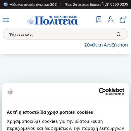
|
|
21 0360 0235
ν Ελλάδα για αγορές άνω των 30€
Έως 24 άτοκες δόσεις
Δωρεάν
0
Σύνθετη Αναζήτηση
Αυτή η ιστοσελίδα χρησιμοποιεί cookies
Χρησιμοποιούμε cookies για την εξατομίκευση
περιεχομένου και διαφημίσεων, την παροχή λειτουργιών