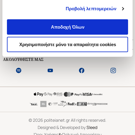
Προβολή λεπτομερειών
Ασκληπιού 1-3, Αθήνα 106 79
Δευτέρα - Παρασκευή 09:00-21:00
Αποδοχή Όλων
Σάββατο 09:00-18:00
Χρήσιμοι Σύνδεσμοι
Χρησιμοποιήστε μόνο τα απαραίτητα cookies
Εξυπηρέτηση Πελατών
ΑΚΟΛΟΥΘΗΣΤΕ ΜΑΣ
©
2026
politeianet.gr All rights reserved.
Designed & Developed by
Sleed
&
Όροι Χρήσης
Πολιτική Απορρήτου