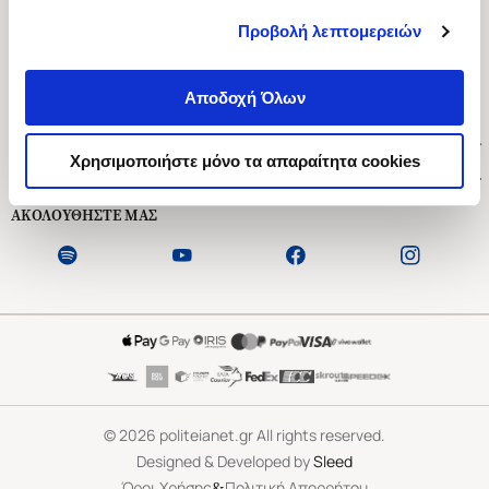
Προβολή λεπτομερειών
Ασκληπιού 1-3, Αθήνα 106 79
Δευτέρα - Παρασκευή 09:00-21:00
Αποδοχή Όλων
Σάββατο 09:00-18:00
Χρήσιμοι Σύνδεσμοι
Χρησιμοποιήστε μόνο τα απαραίτητα cookies
Εξυπηρέτηση Πελατών
ΑΚΟΛΟΥΘΗΣΤΕ ΜΑΣ
©
2026
politeianet.gr All rights reserved.
Designed & Developed by
Sleed
&
Όροι Χρήσης
Πολιτική Απορρήτου