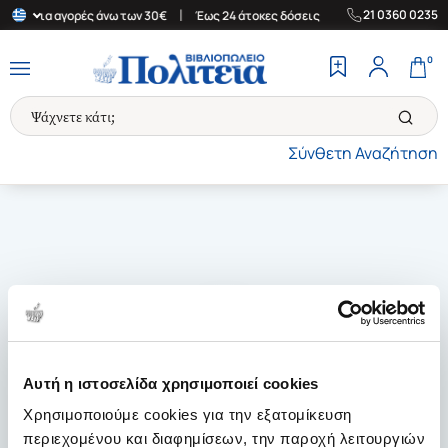
|
|
21 0360 0235
λάδα για αγορές άνω των 30€
Έως 24 άτοκες δόσεις
Δωρεάν Μετ
0
Σύνθετη Αναζήτηση
Αυτή η ιστοσελίδα χρησιμοποιεί cookies
Χρησιμοποιούμε cookies για την εξατομίκευση
περιεχομένου και διαφημίσεων, την παροχή λειτουργιών