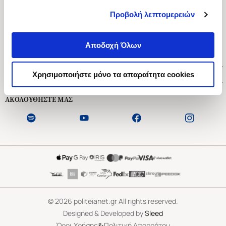
Προβολή λεπτομερειών
Ασκληπιού 1-3, Αθήνα 106 79
Δευτέρα - Παρασκευή 09:00-21:00
Αποδοχή Όλων
Σάββατο 09:00-18:00
Χρήσιμοι Σύνδεσμοι
Χρησιμοποιήστε μόνο τα απαραίτητα cookies
Εξυπηρέτηση Πελατών
ΑΚΟΛΟΥΘΗΣΤΕ ΜΑΣ
©
2026
politeianet.gr All rights reserved.
Designed & Developed by
Sleed
&
Όροι Χρήσης
Πολιτική Απορρήτου