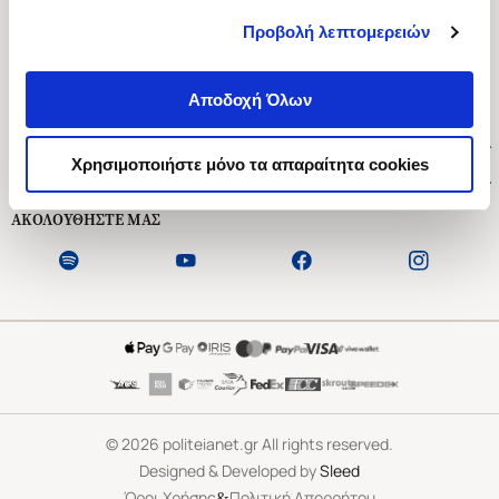
Προβολή λεπτομερειών
Ασκληπιού 1-3, Αθήνα 106 79
Δευτέρα - Παρασκευή 09:00-21:00
Αποδοχή Όλων
Σάββατο 09:00-18:00
Χρήσιμοι Σύνδεσμοι
Χρησιμοποιήστε μόνο τα απαραίτητα cookies
Εξυπηρέτηση Πελατών
ΑΚΟΛΟΥΘΗΣΤΕ ΜΑΣ
©
2026
politeianet.gr All rights reserved.
Designed & Developed by
Sleed
&
Όροι Χρήσης
Πολιτική Απορρήτου