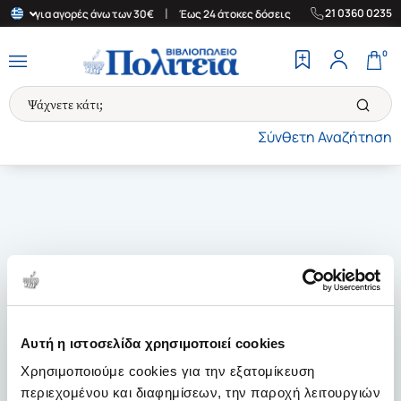
|
|
21 0360 0235
λάδα για αγορές άνω των 30€
Έως 24 άτοκες δόσεις
Δωρεάν Μετ
0
Σύνθετη Αναζήτηση
Αυτή η ιστοσελίδα χρησιμοποιεί cookies
Χρησιμοποιούμε cookies για την εξατομίκευση
περιεχομένου και διαφημίσεων, την παροχή λειτουργιών