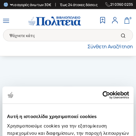
|
|
21 0360 0235
λάδα για αγορές άνω των 30€
Έως 24 άτοκες δόσεις
Δωρεάν Μετ
0
Σύνθετη Αναζήτηση
Αυτή η ιστοσελίδα χρησιμοποιεί cookies
Χρησιμοποιούμε cookies για την εξατομίκευση
περιεχομένου και διαφημίσεων, την παροχή λειτουργιών