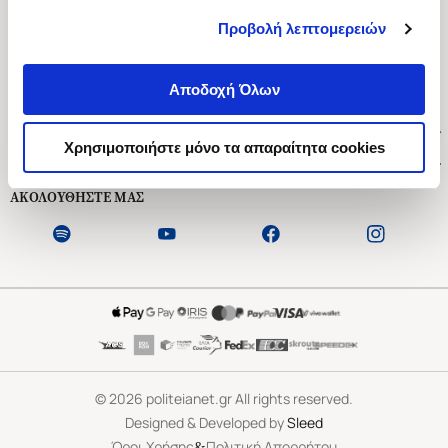
Προβολή λεπτομερειών
Ασκληπιού 1-3, Αθήνα 106 79
Δευτέρα - Παρασκευή 09:00-21:00
Αποδοχή Όλων
Σάββατο 09:00-18:00
Χρήσιμοι Σύνδεσμοι
Χρησιμοποιήστε μόνο τα απαραίτητα cookies
Εξυπηρέτηση Πελατών
ΑΚΟΛΟΥΘΗΣΤΕ ΜΑΣ
©
2026
politeianet.gr All rights reserved.
Designed & Developed by
Sleed
&
Όροι Χρήσης
Πολιτική Απορρήτου