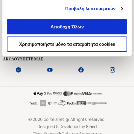
Προβολή λεπτομερειών
Ασκληπιού 1-3, Αθήνα 106 79
Δευτέρα - Παρασκευή 09:00-21:00
Αποδοχή Όλων
Σάββατο 09:00-18:00
Χρήσιμοι Σύνδεσμοι
Χρησιμοποιήστε μόνο τα απαραίτητα cookies
Εξυπηρέτηση Πελατών
ΑΚΟΛΟΥΘΗΣΤΕ ΜΑΣ
©
2026
politeianet.gr All rights reserved.
Designed & Developed by
Sleed
&
Όροι Χρήσης
Πολιτική Απορρήτου