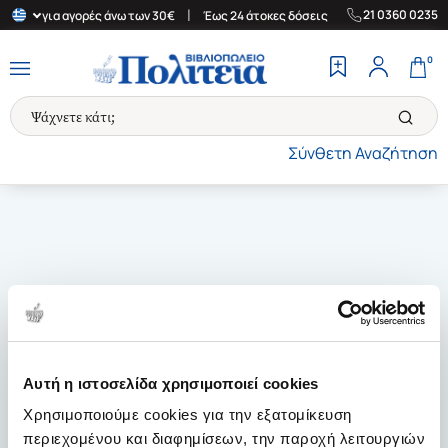
|
|
21 0360 0235
λλάδα για αγορές άνω των 30€
Έως 24 άτοκες δόσεις
Δωρεάν Με
0
Σύνθετη Αναζήτηση
Αυτή η ιστοσελίδα χρησιμοποιεί cookies
Χρησιμοποιούμε cookies για την εξατομίκευση
περιεχομένου και διαφημίσεων, την παροχή λειτουργιών