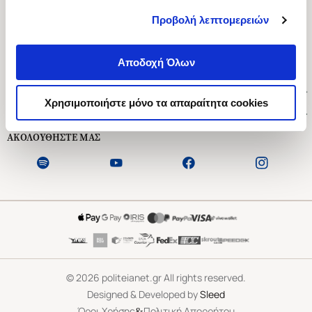
Προβολή λεπτομερειών
Ασκληπιού 1-3, Αθήνα 106 79
Δευτέρα - Παρασκευή 09:00-21:00
Αποδοχή Όλων
Σάββατο 09:00-18:00
Χρήσιμοι Σύνδεσμοι
Χρησιμοποιήστε μόνο τα απαραίτητα cookies
Εξυπηρέτηση Πελατών
ΑΚΟΛΟΥΘΗΣΤΕ ΜΑΣ
©
2026
politeianet.gr All rights reserved.
Designed & Developed by
Sleed
&
Όροι Χρήσης
Πολιτική Απορρήτου