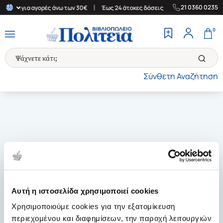
|
|
21 0360 0235
λλάδα για αγορές άνω των 30€
Έως 24 άτοκες δόσεις
Δωρεάν Με
0
Σύνθετη Αναζήτηση
Αυτή η ιστοσελίδα χρησιμοποιεί cookies
Χρησιμοποιούμε cookies για την εξατομίκευση
περιεχομένου και διαφημίσεων, την παροχή λειτουργιών