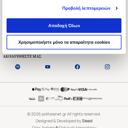
Προβολή λεπτομερειών
Ασκληπιού 1-3, Αθήνα 106 79
Δευτέρα - Παρασκευή 09:00-21:00
Αποδοχή Όλων
Σάββατο 09:00-18:00
Χρήσιμοι Σύνδεσμοι
Χρησιμοποιήστε μόνο τα απαραίτητα cookies
Εξυπηρέτηση Πελατών
ΑΚΟΛΟΥΘΗΣΤΕ ΜΑΣ
©
2026
politeianet.gr All rights reserved.
Designed & Developed by
Sleed
&
Όροι Χρήσης
Πολιτική Απορρήτου