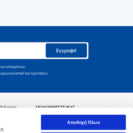
Εγγραφή
τική απορρήτου
ερωτικά email και προτάσεις
 Πελατών
ΑΚΟΛΟΥΘΗΣΤΕ ΜΑΣ
σεις
Αποδοχή Όλων
χή