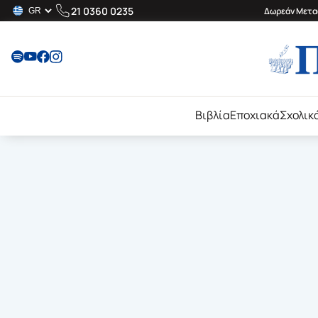
21 0360 0235
Δωρεάν Μεταφ
Βιβλία
Εποχιακά
Σχολικ