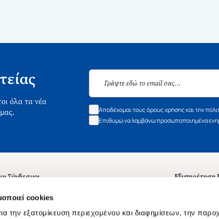
τείας
οι όλα τα νέα
Αποδέχομαι τους όρους χρήσης και την πολι
 μας.
Επιθυμώ να λαμβάνω προσωποποιημένα ενημ
οι Σύνδεσμοι
Εξυπηρέτηση
ά με εμάς
Συχνές ερωτή
μοποιεί cookies
 Εργασίας
Επικοινωνία
ια την εξατομίκευση περιεχομένου και διαφημίσεων, την παρο