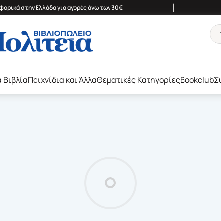
|
ορικά στην Ελλάδα για αγορές άνω των 30€
ά Βιβλία
Παιχνίδια και Άλλα
Θεματικές Κατηγορίες
Bookclub
Σ