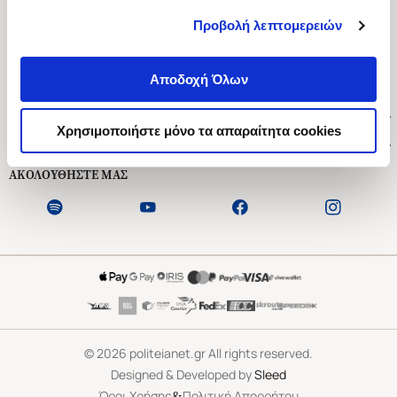
Προβολή λεπτομερειών
Ασκληπιού 1-3, Αθήνα 106 79
Δευτέρα - Παρασκευή 09:00-21:00
Αποδοχή Όλων
Σάββατο 09:00-18:00
Χρήσιμοι Σύνδεσμοι
Χρησιμοποιήστε μόνο τα απαραίτητα cookies
Εξυπηρέτηση Πελατών
ΑΚΟΛΟΥΘΗΣΤΕ ΜΑΣ
©
2026
politeianet.gr All rights reserved.
Designed & Developed by
Sleed
&
Όροι Χρήσης
Πολιτική Απορρήτου