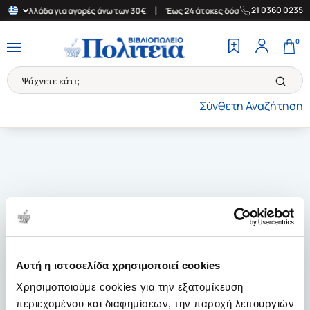
|
|
21 0360 0235
στην Ελλάδα για αγορές άνω των 30€
Έως 24 άτοκες δόσεις
Δωρ
0
Σύνθετη Αναζήτηση
Αυτή η ιστοσελίδα χρησιμοποιεί cookies
Χρησιμοποιούμε cookies για την εξατομίκευση
περιεχομένου και διαφημίσεων, την παροχή λειτουργιών