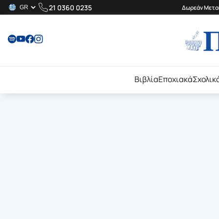
21 0360 0235
Δωρεάν Μεταφ
Βιβλία
Εποχιακά
Σχολικ