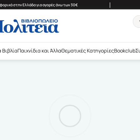
|
ορικά στην Ελλάδα για αγορές άνω των 30€
ά Βιβλία
Παιχνίδια και Άλλα
Θεματικές Κατηγορίες
Bookclub
Σ