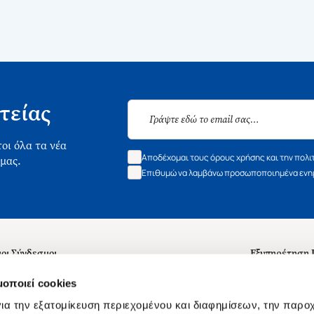
τείας
οι όλα τα νέα
Αποδέχομαι τους όρους χρήσης και την πολι
 μας.
Επιθυμώ να λαμβάνω προσωποποιημένα ενημ
οι Σύνδεσμοι
Εξυπηρέτηση
ά με εμάς
Συχνές ερωτή
μοποιεί cookies
 Εργασίας
Επικοινωνία
ια την εξατομίκευση περιεχομένου και διαφημίσεων, την παρο