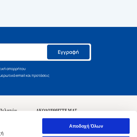
Εγγραφή
τική απορρήτου
ερωτικά email και προτάσεις
 Πελατών
ΑΚΟΛΟΥΘΗΣΤΕ ΜΑΣ
σεις
Αποδοχή Όλων
χή