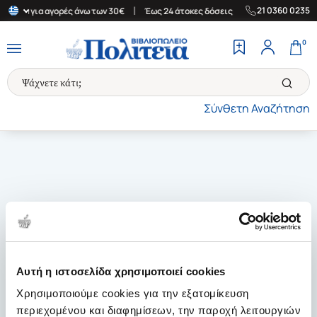
|
|
21 0360 0235
λλάδα για αγορές άνω των 30€
Έως 24 άτοκες δόσεις
Δωρεάν Με
0
Σύνθετη Αναζήτηση
Αυτή η ιστοσελίδα χρησιμοποιεί cookies
Χρησιμοποιούμε cookies για την εξατομίκευση
περιεχομένου και διαφημίσεων, την παροχή λειτουργιών