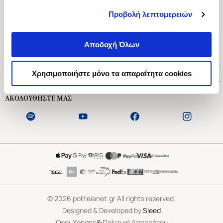
Προβολή λεπτομερειών
Ασκληπιού 1-3, Αθήνα 106 79
Δευτέρα - Παρασκευή 09:00-21:00
Αποδοχή Όλων
Σάββατο 09:00-18:00
Χρήσιμοι Σύνδεσμοι
Χρησιμοποιήστε μόνο τα απαραίτητα cookies
Εξυπηρέτηση Πελατών
ΑΚΟΛΟΥΘΗΣΤΕ ΜΑΣ
©
2026
politeianet.gr All rights reserved.
Designed & Developed by
Sleed
&
Όροι Χρήσης
Πολιτική Απορρήτου