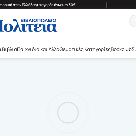
|
ορικά στην Ελλάδα για αγορές άνω των 30€
ά Βιβλία
Παιχνίδια και Άλλα
Θεματικές Κατηγορίες
Bookclub
Σ