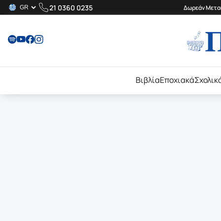
21 0360 0235
Δωρεάν Μεταφ
Βιβλία
Εποχιακά
Σχολικ