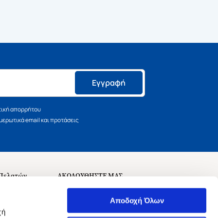
Εγγραφή
τική απορρήτου
ερωτικά email και προτάσεις
 Πελατών
ΑΚΟΛΟΥΘΗΣΤΕ ΜΑΣ
σεις
Αποδοχή Όλων
χή