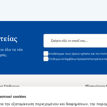
τείας
οι όλα τα νέα
Αποδέχομαι τους όρους χρήσης και την πολι
 μας.
Επιθυμώ να λαμβάνω προσωποποιημένα ενημ
οι Σύνδεσμοι
Εξυπηρέτηση
ά με εμάς
Συχνές ερωτή
μοποιεί cookies
 Εργασίας
Επικοινωνία
ια την εξατομίκευση περιεχομένου και διαφημίσεων, την παρο